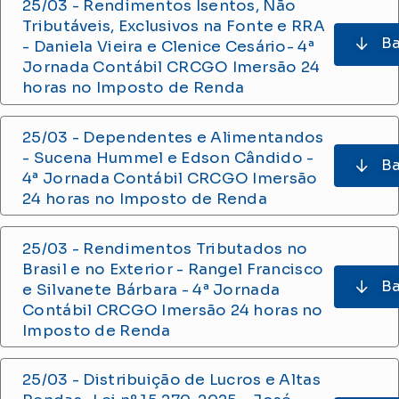
25/03 - Rendimentos Isentos, Não
Tributáveis, Exclusivos na Fonte e RRA
Ba
- Daniela Vieira e Clenice Cesário
- 4ª
Jornada Contábil CRCGO Imersão 24
horas no Imposto de Renda
25/03 - Dependentes e Alimentandos
- Sucena Hummel e Edson Cândido
-
Ba
4ª Jornada Contábil CRCGO Imersão
24 horas no Imposto de Renda
25/03 - Rendimentos Tributados no
Brasil e no Exterior - Rangel Francisco
Ba
e Silvanete Bárbara
- 4ª Jornada
Contábil CRCGO Imersão 24 horas no
Imposto de Renda
25/03 - Distribuição de Lucros e Altas