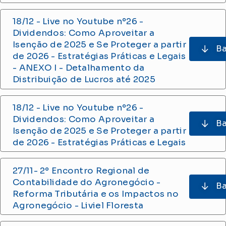
18/12 - Live no Youtube
nº26 -
Dividendos: Como Aproveitar a
Isenção de 2025 e Se Proteger a partir
Ba
de 2026 - Estratégias Práticas e Legais
- ANEXO I - Detalhamento da
Distribuição de Lucros até 2025
18/12 - Live no Youtube
nº26 -
Dividendos: Como Aproveitar a
Ba
Isenção de 2025 e Se Proteger a partir
de 2026 - Estratégias Práticas e Legais
27/11- 2
º Encontro Regional de
Contabilidade do Agronegócio -
Ba
Reforma Tributária e os Impactos no
Agronegócio - Liviel Floresta