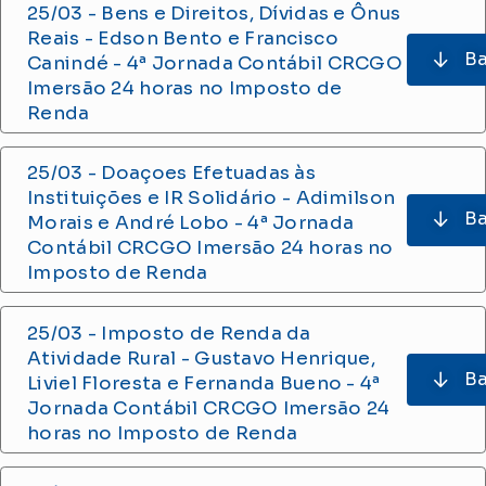
25/03 - Bens e Direitos, Dívidas e Ônus
Reais - Edson Bento e Francisco
Ba
Canindé
- 4ª Jornada Contábil CRCGO
Imersão 24 horas no Imposto de
Renda
25/03 - Doaçoes Efetuadas às
Instituições e IR Solidário - Adimilson
Ba
Morais e André Lobo
- 4ª Jornada
Contábil CRCGO Imersão 24 horas no
Imposto de Renda
25/03 - Imposto de Renda da
Atividade Rural - Gustavo Henrique,
Ba
Liviel Floresta e Fernanda Bueno
- 4ª
Jornada Contábil CRCGO Imersão 24
horas no Imposto de Renda