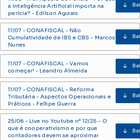
Ba
a Inteligência Artificial importa na
perícia? - Edilson Aguiais
11/07 - CONAFISCAL - Não
Ba
Cumulatividade de IBS e CBS - Marcos
Nunes
11/07 - CONAFISCAL -
Vamos
Ba
começar! - Leandro Almeida
11/07 - CONAFISCAL - Reforma
Ba
Tributária - Aspectos Operacionais e
Práticos - Fellipe Guerra
25/06 - Live no Youtube nº 12/25 – O
que é cooperativismo e por que
Ba
contadores devem se aproximar