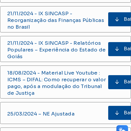
21/11/2024 - IX SINCASP -
Ba
Reorganização das Finanças Públicas
no Brasil
21/11/2024 - IX SINCASP - Relatórios
Ba
Populares – Experiência do Estado de
Goiás
18/08/2024 - Material Live Youtube :
ICMS – DIFAL: Como recuperar o valor
Ba
pago, após a modulação do Tribunal
de Justiça
Ba
25/03/2024 – NE Ajustada