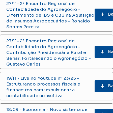
27/11- 2
º Encontro Regional de
Contabilidade do Agronegócio -
Ba
Diferimento de IBS e CBS na Aquisição
de Insumos Agropecuários - Ronaldo
Soares Pereira
27/11- 2
º Encontro Regional de
Contabilidade do Agronegócio -
Ba
Contribuição Previdenciária Rural e
Senar: Fortalecendo o Agronegócio -
Gustavo Carles
19/11 -
Live no Youtube nº 23/25 –
Estruturando processos fiscais
e
Ba
financeiros para impulsionar a
contabilidade consultiva
18/09 - Economia -
Novo sistema de