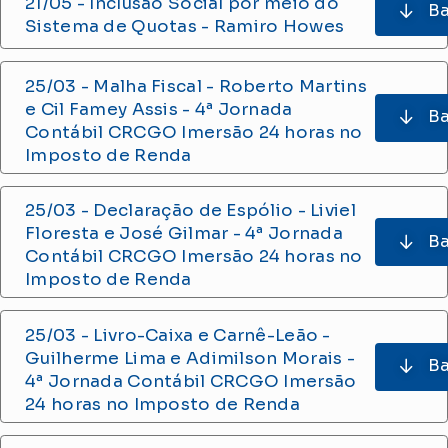
21/05 - Inclusão Social por meio do
Ba
Sistema de Quotas - Ramiro Howes
25/03 - Malha Fiscal - Roberto Martins
e Cil Famey Assis
- 4ª Jornada
Ba
Contábil CRCGO Imersão 24 horas no
Imposto de Renda
25/03 - Declaração de Espólio - Liviel
Floresta e José Gilmar
- 4ª Jornada
Ba
Contábil CRCGO Imersão 24 horas no
Imposto de Renda
25/03 - Livro-Caixa e Carnê-Leão -
Guilherme Lima e Adimilson Morais
-
Ba
4ª Jornada Contábil CRCGO Imersão
24 horas no Imposto de Renda