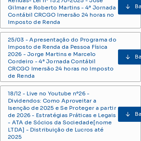
Rendas- Lei nº 15.270-2025 - José
Ba
Gilmar e Roberto Martins
- 4ª Jornada
Contábil CRCGO Imersão 24 horas no
Imposto de Renda
25/03 - Apresentação do Programa do
Imposto de Renda da Pessoa Física
2026 - Jorge Martins e Marcelo
Ba
Cordeiro
- 4ª Jornada Contábil
CRCGO Imersão 24 horas no Imposto
de Renda
18/12 - Live no Youtube
nº26 -
Dividendos: Como Aproveitar a
Isenção de 2025 e Se Proteger a partir
Ba
de 2026 - Estratégias Práticas e Legais
- ATA de Sócios da Sociedade[nome
LTDA] - Distribuição de Lucros até
2025