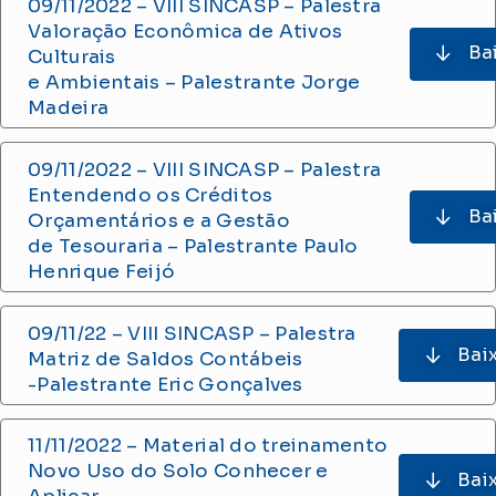
09/11/2022 – VIII SINCASP – Palestra
Valoração Econômica de Ativos
Ba
Culturais
e Ambientais – Palestrante Jorge
Madeira
09/11/2022 – VIII SINCASP – Palestra
Entendendo os Créditos
Ba
Orçamentários e a Gestão
de Tesouraria – Palestrante Paulo
Henrique Feijó
09/11/22 – VIII SINCASP – Palestra
Bai
Matriz de Saldos Contábeis
-Palestrante Eric Gonçalves
11/11/2022 – Material do treinamento
Novo Uso do Solo Conhecer e
Bai