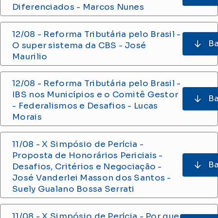
Diferenciados - Marcos Nunes
12/08 - Reforma Tributária pelo Brasil -
Ba
O super sistema da CBS - José
Maurilio
12/08 - Reforma Tributária pelo Brasil -
IBS nos Municípios e o Comitê Gestor
Ba
- Federalismos e Desafios - Lucas
Morais
11/08 - X Simpósio de Perícia -
Proposta de Honorários Periciais -
Ba
Desafios, Critérios e Negociação -
José Vanderlei Masson dos Santos -
Suely Gualano Bossa Serrati
11/08 - X Simpósio de Perícia - Por que