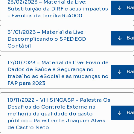
23/02/2023 – Material da Live:
Ba
Substituição da DIRF e seus impactos
- Eventos da família R-4000
31/01/2023 – Material da Live:
Ba
Descomplicando o SPED ECD
Contábil
17/01/2023 – Material da Live: Envio de
Dados de Saúde e Segurança no
Ba
trabalho ao eSocial e as mudanças no
FAP para 2023
10/11/2022 – VIII SINCASP – Palestra Os
Desafios do Controle Externo na
Ba
melhoria da qualidade do gasto
público – Palestrante Joaquim Alves
de Castro Neto