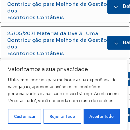
Contribuição para Melhoria da Gestão
Ba
dos
Escritórios Contábeis
25/05/2021 Material da Live 3 : Uma
Contribuição para Melhoria da Gestão
Ba
dos
Escritórios Contábeis
Valorizamos a sua privacidade
25/05/2021 Material da Live 2: Uma
Contribuição para Melhoria da Gestão
Ba
Utilizamos cookies para melhorar a sua experiência de
dos
navegação, apresentar anúncios ou conteúdos
Escritórios Contábeis
personalizados e analisar o nosso tráfego. Ao clicar em
“Aceitar Tudo”, você concorda com o uso de cookies.
25/05/2021 Material da Live: Uma
Contribuição para Melhoria da Gestão
Precisa de ajuda ?
Ba
Customizar
Rejeitar tudo
Aceitar tudo
dos
Escritórios Contábeis