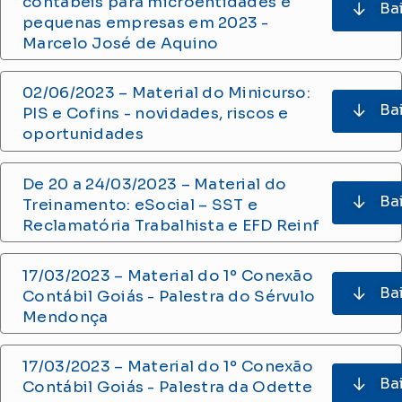
contábeis para microentidades e
Ba
pequenas empresas em 2023 -
Marcelo José de Aquino
02/06/2023 – Material do Minicurso:
Ba
PIS e Cofins - novidades, riscos e
oportunidades
De 20 a 24/03/2023 – Material do
Ba
Treinamento: eSocial – SST e
Reclamatória Trabalhista e EFD Reinf
17/03/2023 – Material do 1º Conexão
Ba
Contábil Goiás - Palestra do Sérvulo
Mendonça
17/03/2023 – Material do 1º Conexão
Ba
Contábil Goiás - Palestra da Odette