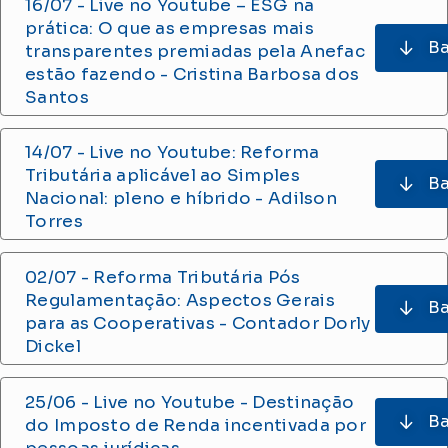
16/07 - Live no Youtube – ESG na
prática: O que as empresas mais
Ba
transparentes premiadas pela Anefac
estão fazendo - Cristina Barbosa dos
Santos
14/07 - Live no Youtube: Reforma
Tributária aplicável ao Simples
Ba
Nacional: pleno e híbrido - Adilson
Torres
02/07 - Reforma Tributária Pós
Regulamentação: Aspectos Gerais
Ba
para as Cooperativas - Contador Dorly
Dickel
25/06 - Live no Youtube - Destinação
Ba
do Imposto de Renda incentivada por