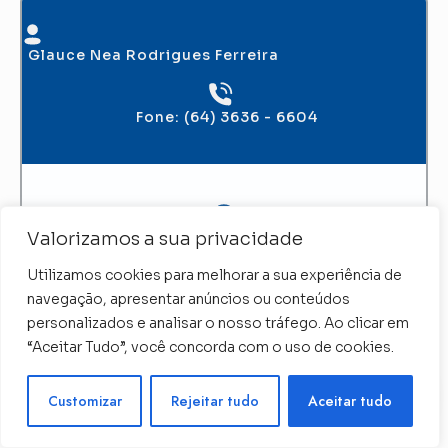
Glauce Nea Rodrigues Ferreira
Fone: (64) 3636 - 6604
Valorizamos a sua privacidade
Utilizamos cookies para melhorar a sua experiência de
Rua Anhanguera nº 346 – Centro
navegação, apresentar anúncios ou conteúdos
CEP. 75800-502 – Jataí/GO
personalizados e analisar o nosso tráfego. Ao clicar em
“Aceitar Tudo”, você concorda com o uso de cookies.
Precisa de ajuda ?
glauce@supportcontabil.com
Customizar
Rejeitar tudo
Aceitar tudo