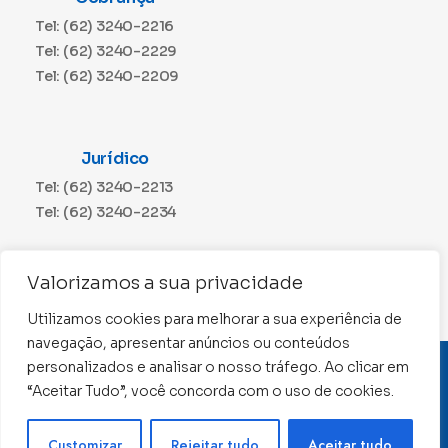
Tel: (62) 3240-2216
Tel: (62) 3240-2229
Tel: (62) 3240-2209
Jurídico
Tel: (62) 3240-2213
Tel: (62) 3240-2234
Comunicação
Valorizamos a sua privacidade
Tel: (62) 3240-2230
Utilizamos cookies para melhorar a sua experiência de
navegação, apresentar anúncios ou conteúdos
personalizados e analisar o nosso tráfego. Ao clicar em
CNPJ: 01.015.676/0001-11
“Aceitar Tudo”, você concorda com o uso de cookies.
Conselho Regional de Contabilidade de Goiás 2022 –
Todos os direitos reservados
Precisa de ajuda ?
Customizar
Rejeitar tudo
Aceitar tudo