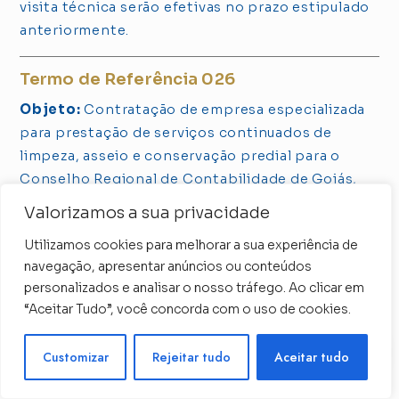
visita técnica serão efetivas no prazo estipulado
anteriormente.
Termo de Referência 026
Objeto:
Contratação de empresa especializada
para prestação de serviços continuados de
limpeza, asseio e conservação predial para o
Conselho Regional de Contabilidade de Goiás,
processo nº 2022/000186
Valorizamos a sua privacidade
Regra:
Será orçada o valor Global para
Utilizamos cookies para melhorar a sua experiência de
navegação, apresentar anúncios ou conteúdos
Contratação de empresa especializada para
personalizados e analisar o nosso tráfego. Ao clicar em
prestação de serviços continuados de limpeza,
“Aceitar Tudo”, você concorda com o uso de cookies.
asseio e conservação predial para o Conselho
Regional de Contabilidade de Goiás. Para
Precisa de ajuda ?
Customizar
Rejeitar tudo
Aceitar tudo
eventual visita técnica ao local (sendo essa,
facultativa), estamos situados na Rua 107 nº 151