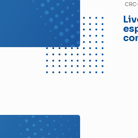
CRC-
Liv
esp
con