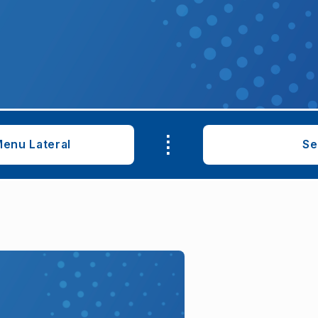
.
.
.
enu Lateral
Se
.