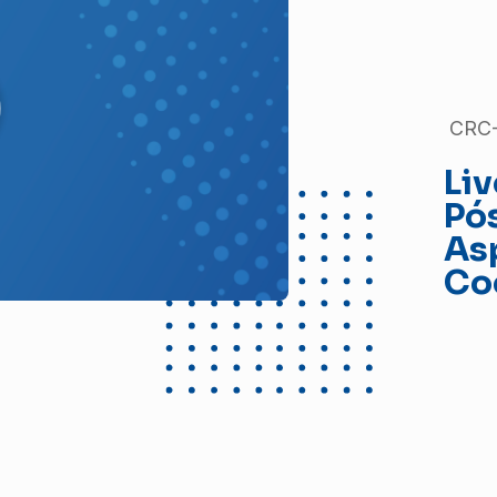
CRC-
Liv
Pó
As
Co