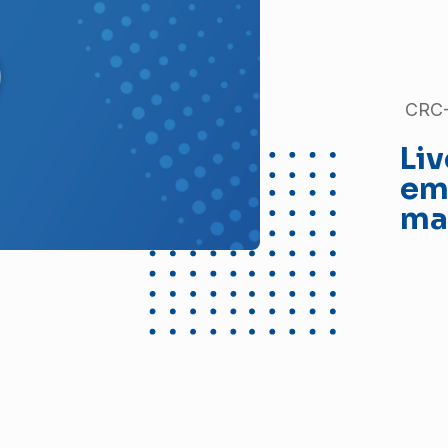
CRC-
Liv
em
ma