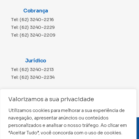
Cobrança
Tel: (62) 3240-2216
Tel: (62) 3240-2229
Tel: (62) 3240-2209
Jurídico
Tel: (62) 3240-2213
Tel: (62) 3240-2234
Comunicação
Valorizamos a sua privacidade
Tel: (62) 3240-2230
Utilizamos cookies para melhorar a sua experiência de
navegação, apresentar anúncios ou conteúdos
personalizados e analisar o nosso tráfego. Ao clicar em
CNPJ: 01.015.676/0001-11
“Aceitar Tudo”, você concorda com o uso de cookies.
Conselho Regional de Contabilidade de Goiás 2022 –