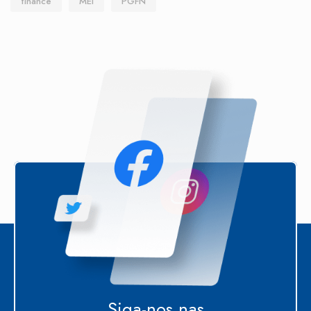
finance
MEI
PGFN
Siga-nos nas