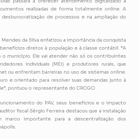
iás passará a oferecer atendimento digitalizado à
umentos realizadas de forma totalmente online. A
a desburocratização de processos e na ampliação do
endes da Silva enfatizou a importância da conquista
benefícios diretos à população e à classe contábil. “A
 o município. Ele vai atender não só os contribuintes
edores individuais (MEI) e produtores rurais, que
net ou enfrentam barreiras no uso de sistemas online.
uro e orientado para resolver suas demandas junto à
ade”, pontuou o representante do CRCGO.
 funcionamento do PAV, seus benefícios e o impacto
uditor fiscal Sérgio Ferreira destacou que a instalação
 marco importante para a descentralização dos
ápolis.