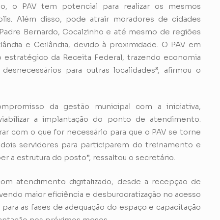
o, o PAV tem potencial para realizar os mesmos
is. Além disso, pode atrair moradores de cidades
Padre Bernardo, Cocalzinho e até mesmo de regiões
zlândia e Ceilândia, devido à proximidade. O PAV em
 estratégico da Receita Federal, trazendo economia
esnecessários para outras localidades”, afirmou o
mpromisso da gestão municipal com a iniciativa,
viabilizar a implantação do ponto de atendimento.
ar com o que for necessário para que o PAV se torne
 dois servidores para participarem do treinamento e
a estrutura do posto”, ressaltou o secretário.
com atendimento digitalizado, desde a recepção de
endo maior eficiência e desburocratização no acesso
a para as fases de adequação do espaço e capacitação
lantação nos próximos meses.