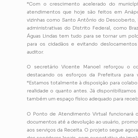
“Com o crescimento acelerado do municípi
atendimentos que hoje são feitos em Anápol
vizinhas como Santo Antônio do Descoberto, 
administrativas do Distrito Federal, como Bra
Águas Lindas tem tudo para se tornar um polo
para os cidadãos e evitando deslocamentos d
auditor.
O secretário Vicente Manoel reforçou o co
destacando os esforços da Prefeitura para 
“Estamos totalmente à disposição para colabor
realidade o quanto antes. Já disponibilizamos
também um espaço físico adequado para receber 
O Ponto de Atendimento Virtual funcionará 
documentos até a devolução ao usuário, promov
aos serviços da Receita. O projeto segue agor
dos servidores locais, com expectativa de imp