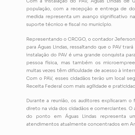
Com a instalação do PAV, Águas Lindas de Go
população, com a recepção e entrega de doc
medida representa um avanço significativo n
suporte técnico e fiscal no município.
Representando o CRCGO, o contador Jeferson M
para Águas Lindas, ressaltando que o PAV trará 
instalação do PAV é uma grande conquista para
pessoa física, mas também os microempreend
muitas vezes têm dificuldade de acesso à inter
Com o PAV, esses cidadãos terão um local seg
Receita Federal com mais agilidade e praticid
Durante a reunião, os auditores explicaram o
direto na vida dos cidadãos e comerciantes. O a
do ponto em Águas Lindas representa um
atendimentos atualmente concentrados em An