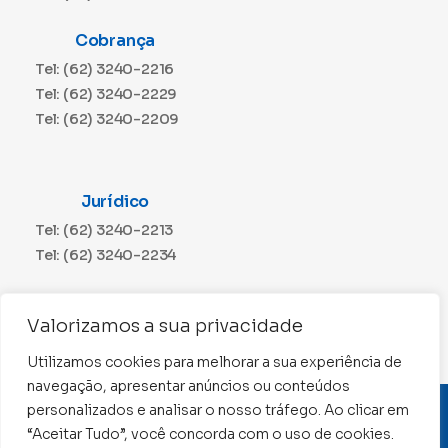
Cobrança
Tel: (62) 3240-2216
Tel: (62) 3240-2229
Tel: (62) 3240-2209
Jurídico
Tel: (62) 3240-2213
Tel: (62) 3240-2234
Comunicação
Valorizamos a sua privacidade
Tel: (62) 3240-2230
Utilizamos cookies para melhorar a sua experiência de
navegação, apresentar anúncios ou conteúdos
personalizados e analisar o nosso tráfego. Ao clicar em
CNPJ: 01.015.676/0001-11
“Aceitar Tudo”, você concorda com o uso de cookies.
Conselho Regional de Contabilidade de Goiás 2022 –