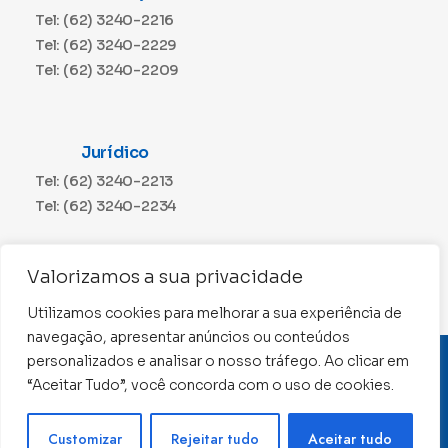
Tel: (62) 3240-2216
Tel: (62) 3240-2229
Tel: (62) 3240-2209
Jurídico
Tel: (62) 3240-2213
Tel: (62) 3240-2234
Comunicação
Valorizamos a sua privacidade
Tel: (62) 3240-2230
Utilizamos cookies para melhorar a sua experiência de
navegação, apresentar anúncios ou conteúdos
personalizados e analisar o nosso tráfego. Ao clicar em
CNPJ: 01.015.676/0001-11
“Aceitar Tudo”, você concorda com o uso de cookies.
Conselho Regional de Contabilidade de Goiás 2022 –
Todos os direitos reservados
Precisa de ajuda ?
Customizar
Rejeitar tudo
Aceitar tudo