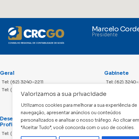
Marcelo Corde
Presidente
Geral
Gabinete
Tel: (62) 3240-2211
Tel: (62) 3240
Tel: (62) 3240-2212
Valorizamos a sua privacidade
Utilizamos cookies para melhorar a sua experiência de
navegação, apresentar anúncios ou conteúdos
Desenvolvimento
Cobrança
personalizados e analisar o nosso tráfego. Ao clicar e
Profissional
Tel: (62) 3240
“Aceitar Tudo”, você concorda com o uso de cookies.
Tel: (62) 3240-2203
Tel: (62) 3240