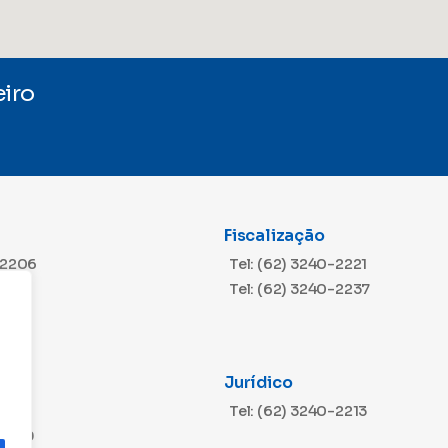
iro
Fiscalização
-2206
Tel: (62) 3240-2221
Tel: (62) 3240-2237
Jurídico
m
-2216
Tel: (62) 3240-2213
-2229