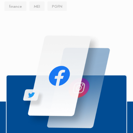
finance
MEI
PGFN