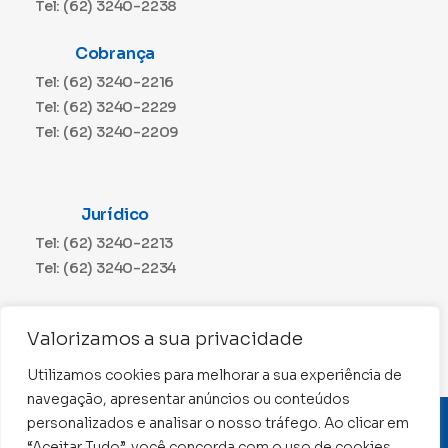
Tel: (62) 3240-2238
Cobrança
Tel: (62) 3240-2216
Tel: (62) 3240-2229
Tel: (62) 3240-2209
Jurídico
Tel: (62) 3240-2213
Tel: (62) 3240-2234
Comunicação
Valorizamos a sua privacidade
Tel: (62) 3240-2230
Utilizamos cookies para melhorar a sua experiência de
navegação, apresentar anúncios ou conteúdos
personalizados e analisar o nosso tráfego. Ao clicar em
CNPJ: 01.015.676/0001-11
“Aceitar Tudo”, você concorda com o uso de cookies.