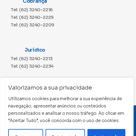
Cobrança
Tel: (62) 3240-2216
Tel: (62) 3240-2229
Tel: (62) 3240-2209
Jurídico
Tel: (62) 3240-2213
Tel: (62) 3240-2234
Comunicação
Valorizamos a sua privacidade
Tel: (62) 3240-2230
Utilizamos cookies para melhorar a sua experiência de
navegação, apresentar anúncios ou conteúdos
personalizados e analisar o nosso tráfego. Ao clicar em
CNPJ: 01.015.676/0001-11
“Aceitar Tudo”, você concorda com o uso de cookies.
Conselho Regional de Contabilidade de Goiás 2022 –
Todos os direitos reservados
Precisa de ajuda ?