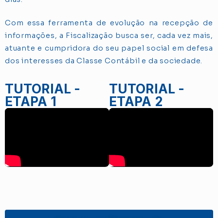
Com essa ferramenta de evolução na recepção de
informações, a Fiscalização busca ser, cada vez mais,
atuante e cumpridora do seu papel social em defesa
dos interesses da Classe Contábil e da sociedade.
TUTORIAL -
TUTORIAL -
ETAPA 1
ETAPA 2