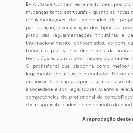
E-
A Classe Contábil está muito bem posicion
mudanças tanto estruturais – quanto as novas m
regulamentações das sociedades de prop
participação, diversificação dos tipos de pe
plano das regulamentações tributárias e 
internacionalmente consorciados, exigem ca
teórica e prática nas dimensões da contabi
tecnológicas com customizações constantes d
O profissional que disponha como melhor
legalmente privativas, é o contador. Nesse ce
orgânicas. Pelo supra exposto, as metas se re
à sociedade e aos Legisladores quanto a relev
competências do profissional da contabilida
das responsabilidades e consequente demanda
A reprodução deste m