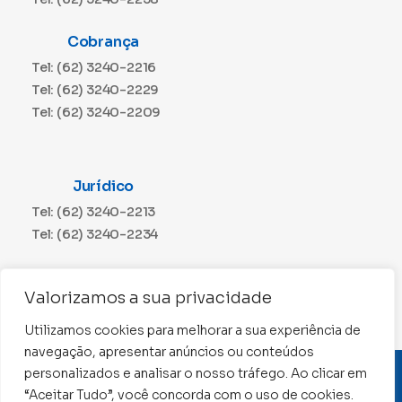
Cobrança
Tel: (62) 3240-2216
Tel: (62) 3240-2229
Tel: (62) 3240-2209
Jurídico
Tel: (62) 3240-2213
Tel: (62) 3240-2234
Comunicação
Valorizamos a sua privacidade
Tel: (62) 3240-2230
Utilizamos cookies para melhorar a sua experiência de
navegação, apresentar anúncios ou conteúdos
personalizados e analisar o nosso tráfego. Ao clicar em
CNPJ: 01.015.676/0001-11
“Aceitar Tudo”, você concorda com o uso de cookies.
Conselho Regional de Contabilidade de Goiás 2022 –