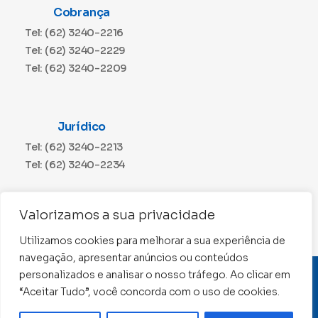
Cobrança
Tel: (62) 3240-2216
Tel: (62) 3240-2229
Tel: (62) 3240-2209
Jurídico
Tel: (62) 3240-2213
Tel: (62) 3240-2234
Comunicação
Valorizamos a sua privacidade
Tel: (62) 3240-2230
Utilizamos cookies para melhorar a sua experiência de
navegação, apresentar anúncios ou conteúdos
personalizados e analisar o nosso tráfego. Ao clicar em
CNPJ: 01.015.676/0001-11
“Aceitar Tudo”, você concorda com o uso de cookies.
Conselho Regional de Contabilidade de Goiás 2022 –
Todos os direitos reservados