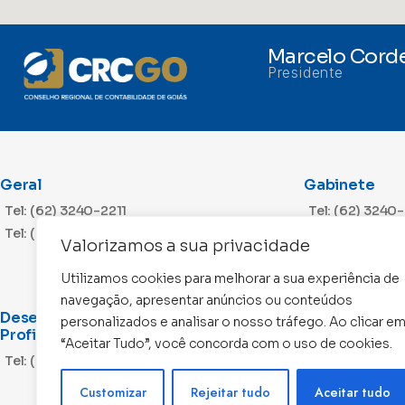
Marcelo Corde
Presidente
Geral
Gabinete
Tel: (62) 3240-2211
Tel: (62) 3240
Tel: (62) 3240-2212
Valorizamos a sua privacidade
Utilizamos cookies para melhorar a sua experiência de
navegação, apresentar anúncios ou conteúdos
Desenvolvimento
Cobrança
personalizados e analisar o nosso tráfego. Ao clicar e
Profissional
Tel: (62) 3240
“Aceitar Tudo”, você concorda com o uso de cookies.
Tel: (62) 3240-2203
Tel: (62) 3240
Customizar
Rejeitar tudo
Aceitar tudo