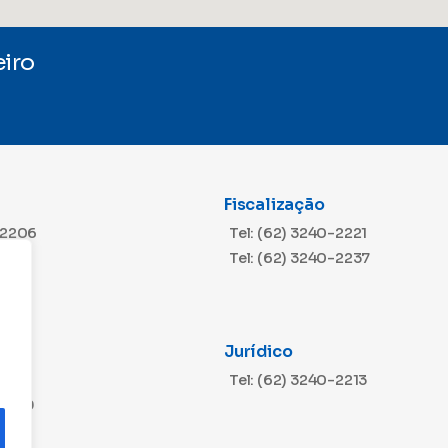
iro
Fiscalização
-2206
Tel: (62) 3240-2221
Tel: (62) 3240-2237
Jurídico
m
-2216
Tel: (62) 3240-2213
-2229