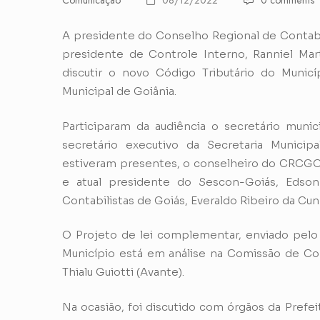
Comunicação
08/12/2022
0 comments
A presidente do Conselho Regional de Contab
presidente de Controle Interno, Ranniel Mart
discutir o novo Código Tributário do Municí
Municipal de Goiânia.
Participaram da audiência o secretário munici
secretário executivo da Secretaria Municip
estiveram presentes, o conselheiro do CRCGO
e atual presidente do Sescon-Goiás, Edso
Contabilistas de Goiás, Everaldo Ribeiro da Cun
O Projeto de lei complementar, enviado pelo P
Município está em análise na Comissão de Cons
Thialu Guiotti (Avante).
Na ocasião, foi discutido com órgãos da Prefeit