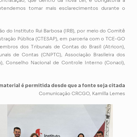
ntratação, que dentro da nova Lei, é obrigatória a
retendemos tomar mais esclarecimentos durante o
ão do Instituto Rui Barbosa (IRB), por meio do Comitê
stração Pública (CTESAP), em parceria com o TCE-GO
bros dos Tribunais de Contas do Brasil (Atricon),
nais de Contas (CNPTC), Associação Brasileira dos
), Conselho Nacional de Controle Interno (Conaci),
aterial é permitida desde que a fonte seja citada
Comunicação CRCGO, Kamilla Lemes