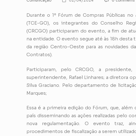
Comunicação
02/04/2024
0 comments
Durante o 1º Fórum de Compras Públicas no a
(TCE-GO), os integrantes do Conselho Regi
(CRCGO) participaram do evento, a fim de atua
na entidade. O evento segue até às 18h desta te
da região Centro-Oeste para as novidades da L
Contratos).
Participaram, pelo CRCGO, a presidente, 
superintendente, Rafael Linhares; a diretora ope
Silva Graciano. Pelo departamento de licita
Marques;
Essa é a primeira edição do Fórum, que, além
país disseminando as ações realizadas pelo co
nova regulamentação. O evento traz, ai
procedimentos de fiscalização a serem utilizad