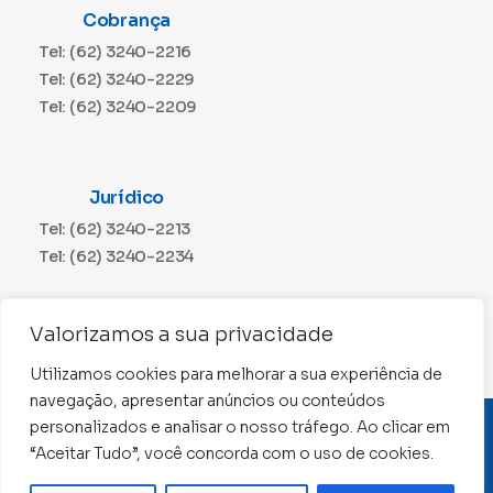
Cobrança
Tel: (62) 3240-2216
Tel: (62) 3240-2229
Tel: (62) 3240-2209
Jurídico
Tel: (62) 3240-2213
Tel: (62) 3240-2234
Comunicação
Valorizamos a sua privacidade
Tel: (62) 3240-2230
Utilizamos cookies para melhorar a sua experiência de
navegação, apresentar anúncios ou conteúdos
personalizados e analisar o nosso tráfego. Ao clicar em
CNPJ: 01.015.676/0001-11
“Aceitar Tudo”, você concorda com o uso de cookies.
Conselho Regional de Contabilidade de Goiás 2022 –
Todos os direitos reservados