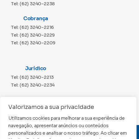
Tel: (62) 3240-2238
Cobrança
Tel: (62) 3240-2216
Tel: (62) 3240-2229
Tel: (62) 3240-2209
Jurídico
Tel: (62) 3240-2213
Tel: (62) 3240-2234
Comunicação
Valorizamos a sua privacidade
Tel: (62) 3240-2230
Utilizamos cookies para melhorar a sua experiência de
navegação, apresentar anúncios ou conteúdos
personalizados e analisar o nosso tráfego. Ao clicar em
CNPJ: 01.015.676/0001-11