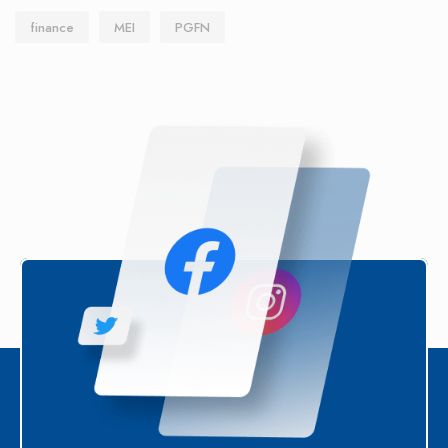
finance
MEI
PGFN