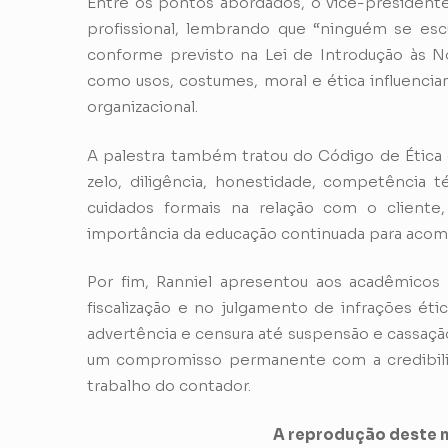
Entre os pontos abordados, o vice-presidente
profissional, lembrando que “ninguém se esc
conforme previsto na Lei de Introdução às Nor
como usos, costumes, moral e ética influenc
organizacional.
A palestra também tratou do Código de Ética
zelo, diligência, honestidade, competência té
cuidados formais na relação com o cliente
importância da educação continuada para acom
Por fim, Ranniel apresentou aos acadêmico
fiscalização e no julgamento de infrações ét
advertência e censura até suspensão e cassação
um compromisso permanente com a credibilid
trabalho do contador.
A reprodução deste m