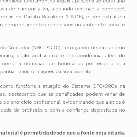
 explicou fundamentos legais aplicados ao cotidiano
usa de cumprir a lei, alegando que não a conhece”,
mas do Direito Brasileiro (LINDB), e contextualizou
iam comportamentos e decisões no ambiente social e
 do Contador (NBC PG 01), reforçando deveres como
cnica, sigilo profissional e independência, além de
, como a definição de honorários por escrito e a
panhar transformações da área contábil.
s como funciona a atuação do Sistema CFC/CRCs na
icas, destacando que as penalidades podem variar de
 do exercício profissional, evidenciando que a ética é
ade da profissão e com a confiança depositada no
aterial é permitida desde que a fonte seja citada.