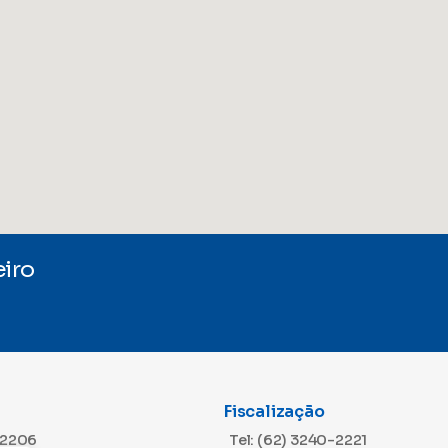
iro
Fiscalização
-2206
Tel: (62) 3240-2221