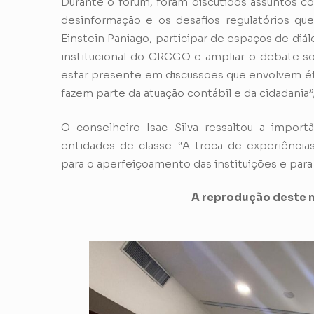
Durante o fórum, foram discutidos assuntos com
desinformação e os desafios regulatórios qu
Einstein Paniago, participar de espaços de diá
institucional do CRCGO e ampliar o debate s
estar presente em discussões que envolvem ét
fazem parte da atuação contábil e da cidadania”
O conselheiro Isac Silva ressaltou a import
entidades de classe. “A troca de experiência
para o aperfeiçoamento das instituições e para
A reprodução deste m