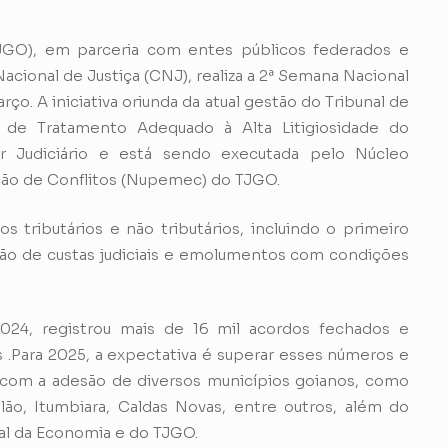
TJGO), em parceria com entes públicos federados e
cional de Justiça (CNJ), realiza a 2ª Semana Nacional
arço. A iniciativa oriunda da atual gestão do Tribunal de
al de Tratamento Adequado à Alta Litigiosidade do
r Judiciário e está sendo executada pelo Núcleo
ão de Conflitos (Nupemec) do TJGO.
os tributários e não tributários, incluindo o primeiro
ção de custas judiciais e emolumentos com condições
024, registrou mais de 16 mil acordos fechados e
 .Para 2025, a expectativa é superar esses números e
rá com a adesão de diversos municípios goianos, como
lão, Itumbiara, Caldas Novas, entre outros, além do
ual da Economia e do TJGO.