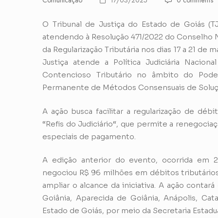
Comunicação
17/03/2025
0 comments
O Tribunal de Justiça do Estado de Goiás (
atendendo à Resolução 471/2022 do Conselho Na
da Regularização Tributária nos dias 17 a 21 de m
Justiça atende a Política Judiciária Nacion
Contencioso Tributário no âmbito do Pode
Permanente de Métodos Consensuais de Soluç
A ação busca facilitar a regularização de débit
“
Refis do Judiciário
“, que permite a renegocia
especiais de pagamento.
A edição anterior do evento, ocorrida em 2
negociou R$ 96 milhões em débitos tributários
ampliar o alcance da iniciativa. A ação conta
Goiânia, Aparecida de Goiânia, Anápolis, Cata
Estado de Goiás, por meio da Secretaria Estad