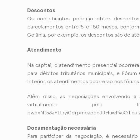
Descontos
Os contribuintes poderão obter desconto
parcelamentos entre 6 e 180 meses, conforme
Goiânia, por exemplo, os descontos são de at
Atendimento
Na capital, o atendimento presencial ocorrerá
para débitos tributários municipais, e Fórum 
interior, os atendimentos ocorrerão nos fóruns 
Além disso, as negociações envolvendo a S
virtualmente pelo link: htt
pwd=Nf53aYLLryi0drpmeaoqcJRHuwPvuO.1 ou vi
Documentação necessária
Para participar da negociação, é necessári