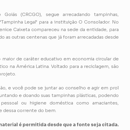
e Goiás (CRCGO), segue arrecadando tampinhas,
Tampinha Legal’ para a instituição O Consolador. No
lenice Caixeta compareceu na sede da entidade, para
o as outras centenas que já foram arrecadadas desde
 maior de caráter educativo em economia circular de
stico na América Latina. Voltado para a reciclagem, são
projeto.
 e você pode se juntar ao conselho e agir em prol
 juntando e doando suas tampinhas plásticas, podendo
e pessoal ou higiene doméstica como amaciantes,
te dessa corrente do bem.
aterial é permitida desde que a fonte seja citada.