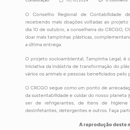
Comunicação
10/10/2024
0 comments
O Conselho Regional de Contabilidade d
recebendo mais doações voltadas ao projeto ‘
dia 10 de outubro, a conselheira do CRCGO, C
doar mais tampinhas plásticas, complementand
a última entrega.
O projeto socioambiental, Tampinha Legal, é o
iniciativa da indústria de transformação do plá
vários os animais e pessoas beneficiados pelo 
O CRCGO segue como um ponto de arrecadação,
da sustentabilidade e cuidar do nosso planeta
ser de refrigerantes, de itens de higien
desinfetantes, detergentes e outros. Faça par
A reprodução deste m