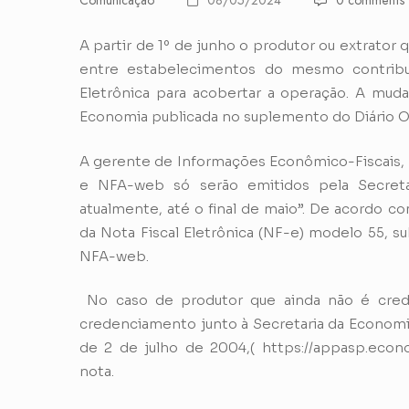
Comunicação
08/05/2024
0 comments
A partir de 1º de junho o produtor ou extrator 
entre estabelecimentos do mesmo contribuin
Eletrônica para acobertar a operação. A muda
Economia publicada no suplemento do Diário Ofic
A gerente de Informações Econômico-Fiscais, L
e NFA-web só serão emitidos pela Secret
atualmente, até o final de maio”. De acordo c
da Nota Fiscal Eletrônica (NF-e) modelo 55, s
NFA-web.
No caso de produtor que ainda não é creden
credenciamento junto à Secretaria da Economi
de 2 de julho de 2004,(
https://appasp.econo
nota.