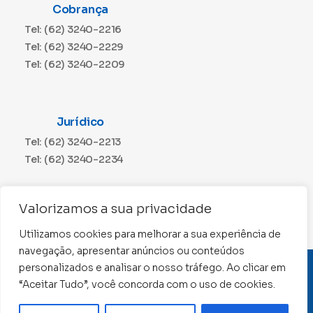
Cobrança
Tel: (62) 3240-2216
Tel: (62) 3240-2229
Tel: (62) 3240-2209
Jurídico
Tel: (62) 3240-2213
Tel: (62) 3240-2234
Comunicação
Valorizamos a sua privacidade
Tel: (62) 3240-2230
Utilizamos cookies para melhorar a sua experiência de
navegação, apresentar anúncios ou conteúdos
personalizados e analisar o nosso tráfego. Ao clicar em
CNPJ: 01.015.676/0001-11
“Aceitar Tudo”, você concorda com o uso de cookies.
Conselho Regional de Contabilidade de Goiás 2022 –
Todos os direitos reservados