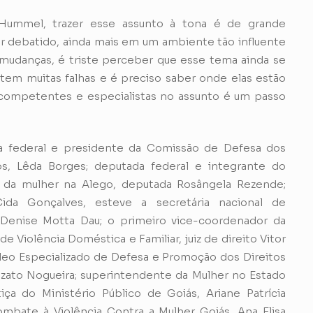
ummel, trazer esse assunto à tona é de grande
r debatido, ainda mais em um ambiente tão influente
mudanças, é triste perceber que esse tema ainda se
istem muitas falhas e é preciso saber onde elas estão
 competentes e especialistas no assunto é um passo
 federal e presidente da Comissão de Defesa dos
s, Lêda Borges; deputada federal e integrante do
al da mulher na Alego, deputada Rosângela Rezende;
ida Gonçalves, esteve a secretária nacional de
 Denise Motta Dau; o primeiro vice-coordenador da
 Violência Doméstica e Familiar, juiz de direito Vitor
eo Especializado de Defesa e Promoção dos Direitos
nzato Nogueira; superintendente da Mulher no Estado
ça do Ministério Público de Goiás, Ariane Patrícia
ombate à Violência Contra a Mulher Goiás, Ana Elisa