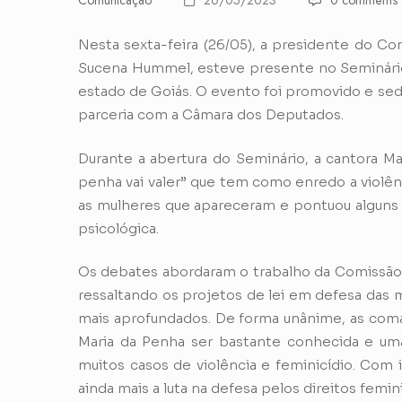
Comunicação
26/05/2023
0 comments
Nesta sexta-feira (26/05), a presidente do C
Sucena Hummel, esteve presente no Seminário 
estado de Goiás. O evento foi promovido e sed
parceria com a Câmara dos Deputados.
Durante a abertura do Seminário, a cantora Ma
penha vai valer” que tem como enredo a violênci
as mulheres que apareceram e pontuou alguns 
psicológica.
Os debates abordaram o trabalho da Comissão 
ressaltando os projetos de lei em defesa das
mais aprofundados. De forma unânime, as com
Maria da Penha ser bastante conhecida e uma
muitos casos de violência e feminicídio. Com 
ainda mais a luta na defesa pelos direitos femi