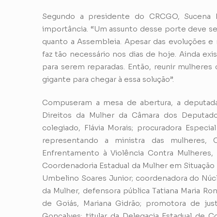
Segundo a presidente do CRCGO, Sucena H
importância. “Um assunto desse porte deve se
quanto a Assembleia. Apesar das evoluções e 
faz tão necessário nos dias de hoje. Ainda ex
para serem reparadas. Então, reunir mulheres
gigante para chegar à essa solução”.
Compuseram a mesa de abertura, a deputada
Direitos da Mulher da Câmara dos Deputado
colegiado, Flávia Morais; procuradora Especi
representando a ministra das mulheres, C
Enfrentamento à Violência Contra Mulheres,
Coordenadoria Estadual da Mulher em Situação de
Umbelino Soares Junior; coordenadora do Núcl
da Mulher, defensora pública Tatiana Maria Ro
de Goiás, Mariana Gidrão; promotora de justi
Gonçalves; titular da Delegacia Estadual de C