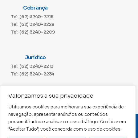
Cobrança
Tel: (62) 3240-2216
Tel: (62) 3240-2229
Tel: (62) 3240-2209
Jurídico
Tel: (62) 3240-2213
Tel: (62) 3240-2234
Comunicação
Valorizamos a sua privacidade
Tel: (62) 3240-2230
Utilizamos cookies para melhorar a sua experiência de
navegação, apresentar anúncios ou conteúdos
personalizados e analisar o nosso tráfego. Ao clicar em
CNPJ: 01.015.676/0001-11
“Aceitar Tudo”, você concorda com o uso de cookies.
Conselho Regional de Contabilidade de Goiás 2022 –