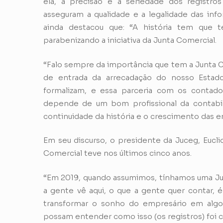
ela, a precisão e a seriedade dos registro
asseguram a qualidade e a legalidade das inf
ainda destacou que: “A história tem que te
parabenizando a iniciativa da Junta Comercial.
“Falo sempre da importância que tem a Junta C
de entrada da arrecadação do nosso Estad
formalizam, e essa parceria com os contad
depende de um bom profissional da contabil
continuidade da história e o crescimento das e
Em seu discurso, o presidente da Juceg, Eucli
Comercial teve nos últimos cinco anos.
“Em 2019, quando assumimos, tínhamos uma Juce
a gente vê aqui, o que a gente quer contar, é
transformar o sonho do empresário em algo 
possam entender como isso (os registros) foi cr