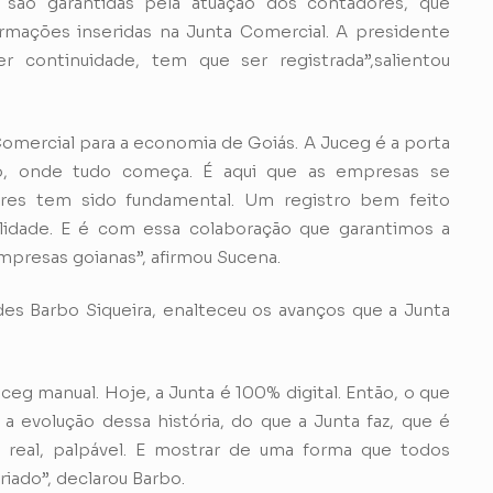
s são garantidas pela atuação dos contadores, que
ormações inseridas na Junta Comercial. A presidente
r continuidade, tem que ser registrada”,salientou
omercial para a economia de Goiás. A Juceg é a porta
o, onde tudo começa. É aqui que as empresas se
ores tem sido fundamental. Um registro bem feito
idade. E é com essa colaboração que garantimos a
mpresas goianas”, afirmou Sucena.
des Barbo Siqueira, enalteceu os avanços que a Junta
g manual. Hoje, a Junta é 100% digital. Então, o que
 a evolução dessa história, do que a Junta faz, que é
real, palpável. E mostrar de uma forma que todos
iado”, declarou Barbo.