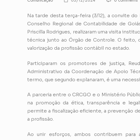
Comunicação
03/12/2024
0 comments
Na tarde desta terça-feira (3/12), a convite d
Conselho Regional de Contabilidade de Goi
Priscilla Rodrigues, realizaram uma visita inst
técnica junto ao Órgão de Controle. O feito,
valorização da profissão contábil no estado.
Participaram os promotores de justiça, Reud
Administrativo da Coordenação de Apoio Técni
termo, que segundo explanaram, é uma necessida
A parceria entre o CRCGO e o Ministério Públi
na promoção da ética, transparência e legal
permite a fiscalização eficiente, a prevenção
a profissão.
Ao unir esforços, ambos contribuem para a