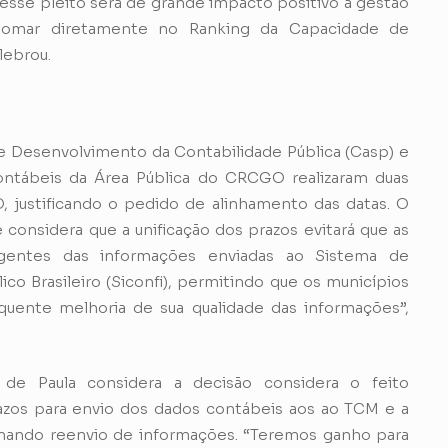
esse pleito será de grande impacto positivo à gestão
 somar diretamente no Ranking da Capacidade de
lebrou.
 Desenvolvimento da Contabilidade Pública (Casp) e
ntábeis da Área Pública do CRCGO realizaram duas
 justificando o pedido de alinhamento das datas. O
onsidera que a unificação dos prazos evitará que as
gentes das informações enviadas ao Sistema de
co Brasileiro (Siconfi), permitindo que os municípios
quente melhoria de sua qualidade das informações”,
 de Paula considera a decisão considera o feito
prazos para envio dos dados contábeis aos ao TCM e a
minando reenvio de informações. “Teremos ganho para