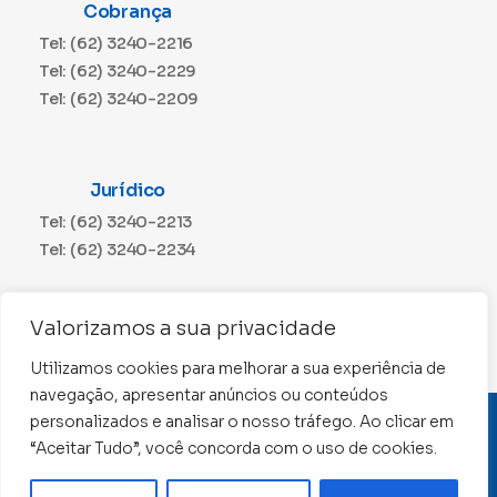
Cobrança
Tel: (62) 3240-2216
Tel: (62) 3240-2229
Tel: (62) 3240-2209
Jurídico
Tel: (62) 3240-2213
Tel: (62) 3240-2234
Comunicação
Valorizamos a sua privacidade
Tel: (62) 3240-2230
Utilizamos cookies para melhorar a sua experiência de
navegação, apresentar anúncios ou conteúdos
personalizados e analisar o nosso tráfego. Ao clicar em
CNPJ: 01.015.676/0001-11
“Aceitar Tudo”, você concorda com o uso de cookies.
Conselho Regional de Contabilidade de Goiás 2022 –
Todos os direitos reservados
Precisa de ajuda ?