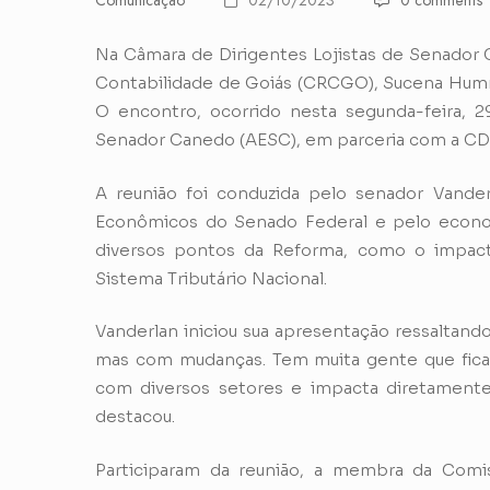
Comunicação
02/10/2023
0 comments
Na Câmara de Dirigentes Lojistas de Senador 
Contabilidade de Goiás (CRCGO), Sucena Humme
O encontro, ocorrido nesta segunda-feira, 
Senador Canedo (AESC), em parceria com a CDL
A reunião foi conduzida pelo senador Vande
Econômicos do Senado Federal e pelo econom
diversos pontos da Reforma, como o impacto
Sistema Tributário Nacional.
Vanderlan iniciou sua apresentação ressaltando
mas com mudanças. Tem muita gente que fica a
com diversos setores e impacta diretamente 
destacou.
Participaram da reunião, a membra da Comiss