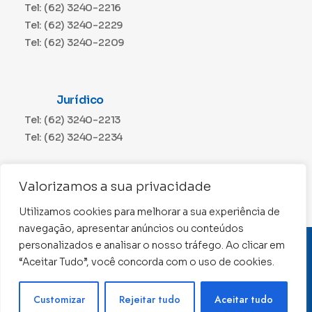
Tel: (62) 3240-2216
Tel: (62) 3240-2229
Tel: (62) 3240-2209
Jurídico
Tel: (62) 3240-2213
Tel: (62) 3240-2234
Comunicação
Valorizamos a sua privacidade
Tel: (62) 3240-2230
Utilizamos cookies para melhorar a sua experiência de
navegação, apresentar anúncios ou conteúdos
personalizados e analisar o nosso tráfego. Ao clicar em
CNPJ: 01.015.676/0001-11
“Aceitar Tudo”, você concorda com o uso de cookies.
Conselho Regional de Contabilidade de Goiás 2022 –
Todos os direitos reservados
Precisa de ajuda ?
Customizar
Rejeitar tudo
Aceitar tudo