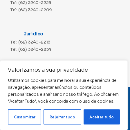
Tel: (62) 3240-2229
Tel: (62) 3240-2209
Jurídico
Tel: (62) 3240-2213
Tel: (62) 3240-2234
Comunicação
Valorizamos a sua privacidade
Tel: (62) 3240-2230
Utilizamos cookies para melhorar a sua experiência de
navegação, apresentar anúncios ou conteúdos
personalizados e analisar o nosso tráfego. Ao clicar em
CNPJ: 01.015.676/0001-11
“Aceitar Tudo”, você concorda com o uso de cookies.
Conselho Regional de Contabilidade de Goiás 2022 –
Todos os direitos reservados
Precisa de ajuda ?
Customizar
Rejeitar tudo
Aceitar tudo
Desenvolvido por: