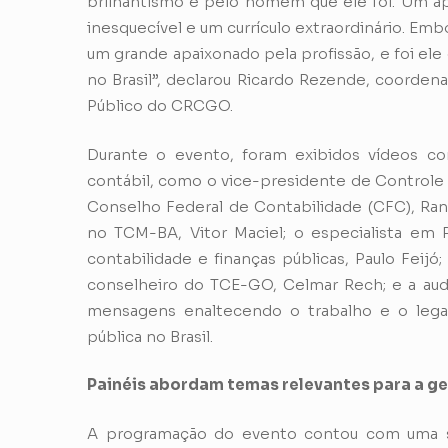
brilhantismo e pelo homem que ele foi. Um ap
inesquecível e um currículo extraordinário. Em
um grande apaixonado pela profissão, e foi el
no Brasil”, declarou Ricardo Rezende, coorden
Público do CRCGO.
Durante o evento, foram exibidos vídeos c
contábil, como o vice-presidente de Controle 
Conselho Federal de Contabilidade (CFC), Rang
no TCM-BA, Vitor Maciel; o especialista em P
contabilidade e finanças públicas, Paulo Feijó
conselheiro do TCE-GO, Celmar Rech; e a audit
mensagens enaltecendo o trabalho e o lega
pública no Brasil.
Painéis abordam temas relevantes para a ge
A programação do evento contou com uma sé