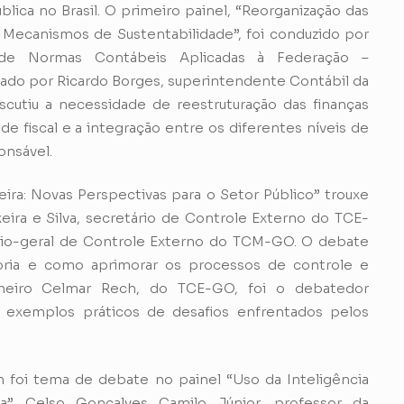
blica no Brasil. O primeiro painel, “Reorganização das
 Mecanismos de Sustentabilidade”, foi conduzido por
l de Normas Contábeis Aplicadas à Federação –
ado por Ricardo Borges, superintendente Contábil da
scutiu a necessidade de reestruturação das finanças
ade fiscal e a integração entre os diferentes níveis de
onsável.
eira: Novas Perspectivas para o Setor Público” trouxe
xeira e Silva, secretário de Controle Externo do TCE-
rio-geral de Controle Externo do TCM-GO. O debate
toria e como aprimorar os processos de controle e
selheiro Celmar Rech, do TCE-GO, foi o debatedor
 exemplos práticos de desafios enfrentados pelos
 foi tema de debate no painel “Uso da Inteligência
ca”. Celso Gonçalves Camilo Júnior, professor da