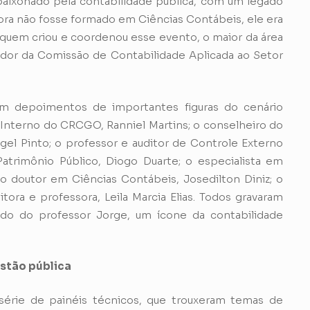
aixonado pela contabilidade pública, com um legado
bora não fosse formado em Ciências Contábeis, ele era
e quem criou e coordenou esse evento, o maior da área
ador da Comissão de Contabilidade Aplicada ao Setor
om depoimentos de importantes figuras do cenário
Interno do CRCGO, Ranniel Martins; o conselheiro do
el Pinto; o professor e auditor de Controle Externo
atrimônio Público, Diogo Duarte; o especialista em
; o doutor em Ciências Contábeis, Josedilton Diniz; o
ora e professora, Leila Marcia Elias. Todos gravaram
do do professor Jorge, um ícone da contabilidade
stão pública
rie de painéis técnicos, que trouxeram temas de