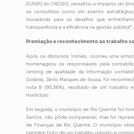
(CASP) do CRCGO, ressaltou o impacto do Sinca
se consolidou como um evento estratégico, 
inovadoras para os desafios que enfrenta
transparência e a eficiência na gestão pública”, 
Premiação e reconhecimento ao trabalho co
Após os discursos iniciais, ocorreu uma em
homenageou os responsáveis pela contabili
ranking de qualidade da informação contábil
Goiânia, Jânio Marques de Sousa, foi reconhec
nota B (93,38%), resultado de um trabalho e
município.
Em seguida, o município de Rio Quente foi h
Santos, não pôde comparecer, mas foi represen
de Finanças de Rio Quente. O município obte
também fruto de um trabalho robusto e compro