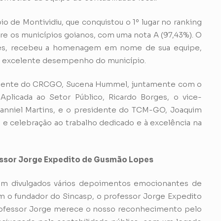
o de Montividiu, que conquistou o 1º lugar no ranking
ntre os municípios goianos, com uma nota A (97,43%). O
aes, recebeu a homenagem em nome de sua equipe,
no excelente desempenho do município.
esidente do CRCGO, Sucena Hummel, juntamente com o
plicada ao Setor Público, Ricardo Borges, o vice-
anniel Martins, e o presidente do TCM-GO, Joaquim
 celebração ao trabalho dedicado e à excelência na
ssor Jorge Expedito de Gusmão Lopes
am divulgados vários depoimentos emocionantes de
m o fundador do Sincasp, o professor Jorge Expedito
rofessor Jorge merece o nosso reconhecimento pelo