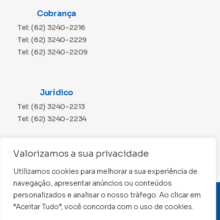
Cobrança
Tel: (62) 3240-2216
Tel: (62) 3240-2229
Tel: (62) 3240-2209
Jurídico
Tel: (62) 3240-2213
Tel: (62) 3240-2234
Comunicação
Valorizamos a sua privacidade
Tel: (62) 3240-2230
Utilizamos cookies para melhorar a sua experiência de
navegação, apresentar anúncios ou conteúdos
personalizados e analisar o nosso tráfego. Ao clicar em
CNPJ: 01.015.676/0001-11
“Aceitar Tudo”, você concorda com o uso de cookies.
Conselho Regional de Contabilidade de Goiás 2022 –