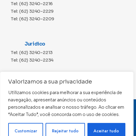
Tel: (62) 3240-2216
Tel: (62) 3240-2229
Tel: (62) 3240-2209
Jurídico
Tel: (62) 3240-2213
Tel: (62) 3240-2234
Comunicação
Valorizamos a sua privacidade
Tel: (62) 3240-2230
Utilizamos cookies para melhorar a sua experiência de
navegação, apresentar anúncios ou conteúdos
personalizados e analisar o nosso tráfego. Ao clicar em
CNPJ: 01.015.676/0001-11
“Aceitar Tudo”, você concorda com o uso de cookies.
Conselho Regional de Contabilidade de Goiás 2022 –
Todos os direitos reservados
Precisa de ajuda ?
Customizar
Rejeitar tudo
Aceitar tudo