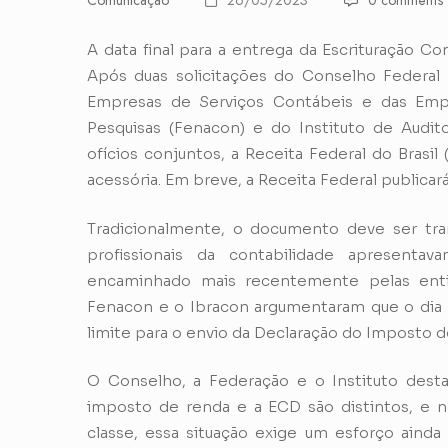
Comunicação
26/05/2023
0 comments
A data final para a entrega da Escrituração Co
Após duas solicitações do Conselho Federal 
Empresas de Serviços Contábeis e das Empr
Pesquisas (Fenacon) e do Instituto de Audit
ofícios conjuntos, a Receita Federal do Brasi
acessória. Em breve, a Receita Federal publicar
Tradicionalmente, o documento deve ser tran
profissionais da contabilidade apresentav
encaminhado mais recentemente pelas enti
Fenacon e o Ibracon argumentaram que o dia p
limite para o envio da Declaração do Imposto d
O Conselho, a Federação e o Instituto dest
imposto de renda e a ECD são distintos, e n
classe, essa situação exige um esforço aind