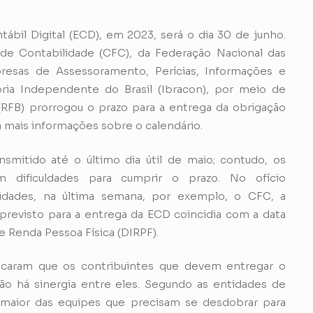
ntábil Digital (ECD), em 2023, será o dia 30 de junho.
de Contabilidade (CFC), da Federação Nacional das
esas de Assessoramento, Perícias, Informações e
oria Independente do Brasil (Ibracon), por meio de
l (RFB) prorrogou o prazo para a entrega da obrigação
á mais informações sobre o calendário.
smitido até o último dia útil de maio; contudo, os
am dificuldades para cumprir o prazo. No ofício
dades, na última semana, por exemplo, o CFC, a
revisto para a entrega da ECD coincidia com a data
e Renda Pessoa Física (DIRPF).
acaram que os contribuintes que devem entregar o
ão há sinergia entre eles. Segundo as entidades de
a maior das equipes que precisam se desdobrar para