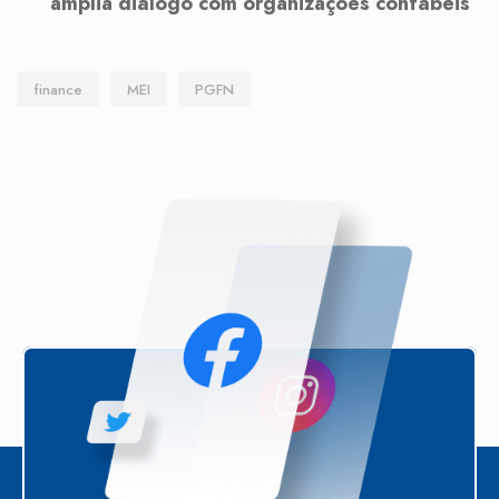
amplia diálogo com organizações contábeis
finance
MEI
PGFN