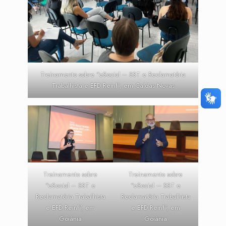
Treinamento sobre “eSocial – SST e Reclamatória
Trabalhista e EFD Reinf”, em Caldas Novas
Treinamento sobre
Treinamento sobre
“eSocial – SST e
“eSocial – SST e
Reclamatória Trabalhista
Reclamatória Trabalhista
e EFD Reinf”, em
e EFD Reinf”, em
Goiânia
Goiânia