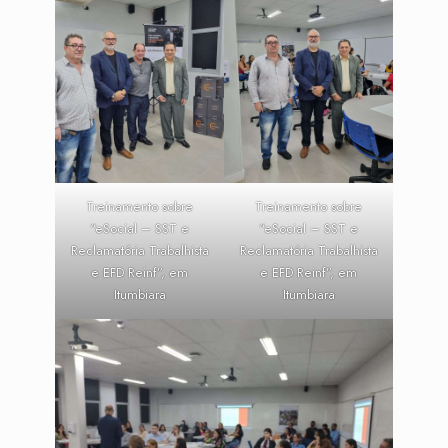
Treinamento sobre
Treinamento sobre
“eSocial – SST e
“eSocial – SST e
Reclamatória Trabalhista
Reclamatória Trabalhista
e EFD Reinf”, em
e EFD Reinf”, em
Itumbiara
Itumbiara