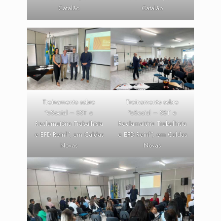
Catalão
Catalão
Treinamento sobre
Treinamento sobre
“eSocial – SST e
“eSocial – SST e
Reclamatória Trabalhista
Reclamatória Trabalhista
e EFD Reinf”, em Caldas
e EFD Reinf”, em Caldas
Novas
Novas