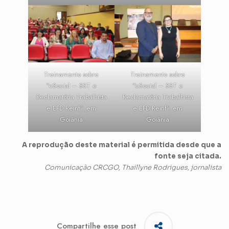
Treinamento sobre
Treinamento sobre
“eSocial – SST e
“eSocial – SST e
Reclamatória Trabalhista
Reclamatória Trabalhista
e EFD Reinf”, em
e EFD Reinf”, em
Goiânia
Goiânia
A reprodução deste material é permitida desde que a
fonte seja citada.
Comunicação CRCGO, Thaillyne Rodrigues, jornalista
Compartilhe esse post