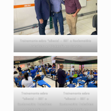
Treinamento sobre “eSocial – SST e Reclamatória
Trabalhista e EFD Reinf”, em Catalão
Treinamento sobre
Treinamento sobre
“eSocial – SST e
“eSocial – SST e
Reclamatória Trabalhista
Reclamatória Trabalhista
e EFD Reinf”, em
e EFD Reinf”, em