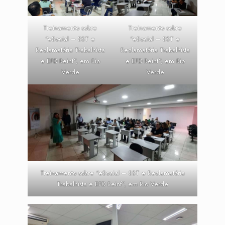
Treinamento sobre
Treinamento sobre
“eSocial – SST e
“eSocial – SST e
Reclamatória Trabalhista
Reclamatória Trabalhista
e EFD Reinf”, em Rio
e EFD Reinf”, em Rio
Verde
Verde
Treinamento sobre “eSocial – SST e Reclamatória
Trabalhista e EFD Reinf”, em Rio Verde