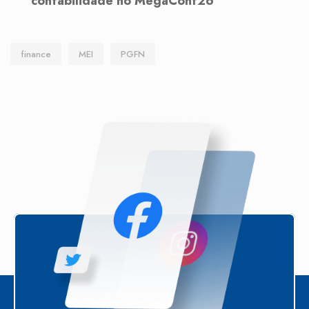
contabilidade no MegaConf26
finance
MEI
PGFN