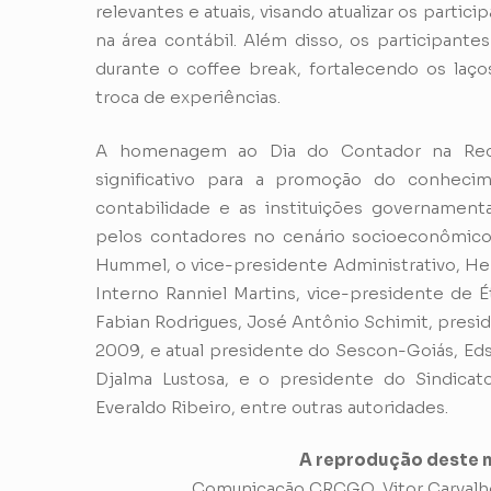
relevantes e atuais, visando atualizar os parti
na área contábil. Além disso, os participan
durante o coffee break, fortalecendo os laç
troca de experiências.
A homenagem ao Dia do Contador na Recei
significativo para a promoção do conhecim
contabilidade e as instituições governamen
pelos contadores no cenário socioeconômico 
Hummel, o vice-presidente Administrativo, Hen
Interno Ranniel Martins, vice-presidente de Ét
Fabian Rodrigues, José Antônio Schimit, pres
2009, e atual presidente do Sescon-Goiás, Ed
Djalma Lustosa, e o presidente do Sindicat
Everaldo Ribeiro, entre outras autoridades.
A reprodução deste m
Comunicação CRCGO, Vitor Carvalho