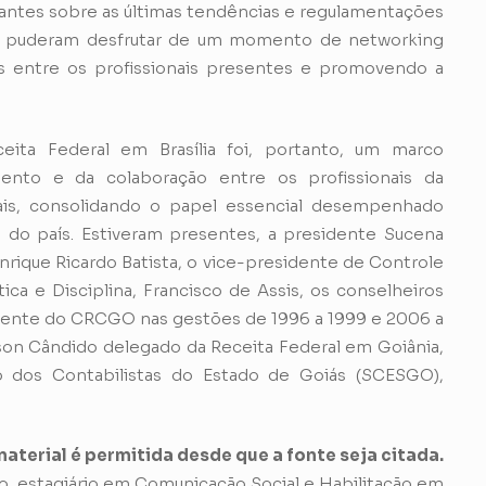
cipantes sobre as últimas tendências e regulamentações
tes puderam desfrutar de um momento de networking
os entre os profissionais presentes e promovendo a
ta Federal em Brasília foi, portanto, um marco
ento e da colaboração entre os profissionais da
tais, consolidando o papel essencial desempenhado
do país. Estiveram presentes, a presidente Sucena
rique Ricardo Batista, o vice-presidente de Controle
ica e Disciplina, Francisco de Assis, os conselheiros
idente do CRCGO nas gestões de 1996 a 1999 e 2006 a
son Cândido delegado da Receita Federal em Goiânia,
o dos Contabilistas do Estado de Goiás (SCESGO),
aterial é permitida desde que a fonte seja citada.
, estagiário em Comunicação Social e Habilitação em