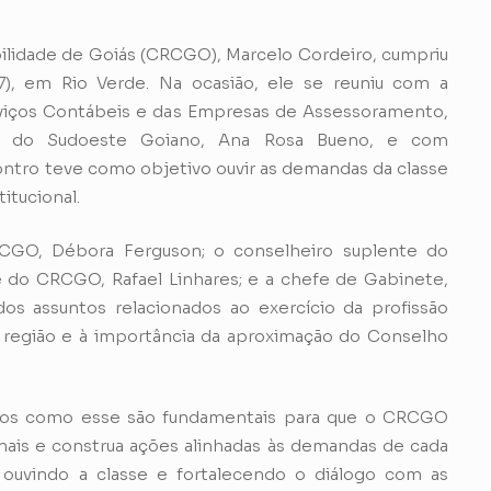
lidade de Goiás (CRCGO), Marcelo Cordeiro, cumpriu
07), em Rio Verde. Na ocasião, ele se reuniu com a
viços Contábeis e das Empresas de Assessoramento,
on) do Sudoeste Goiano, Ana Rosa Bueno, e com
contro teve como objetivo ouvir as demandas da classe
itucional.
RCGO, Débora Ferguson; o conselheiro suplente do
e do CRCGO, Rafael Linhares; e a chefe de Gabinete,
dos assuntos relacionados ao exercício da profissão
a região e à importância da aproximação do Conselho
tos como esse são fundamentais para que o CRCGO
nais e construa ações alinhadas às demandas de cada
 ouvindo a classe e fortalecendo o diálogo com as