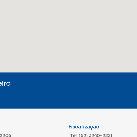
iro
Fiscalização
-2206
Tel: (62) 3240-2221