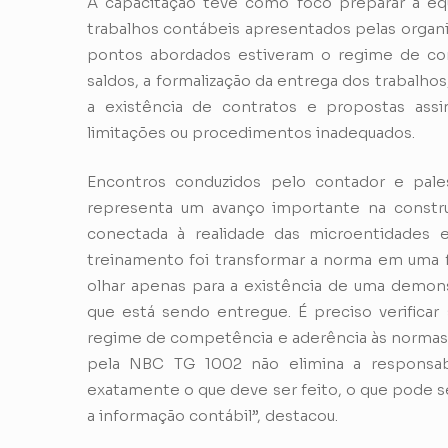
A capacitação teve como foco preparar a equi
trabalhos contábeis apresentados pelas organi
pontos abordados estiveram o regime de com
saldos, a formalização da entrega dos trabalho
a existência de contratos e propostas assin
limitações ou procedimentos inadequados.
Encontros conduzidos pelo contador e pale
representa um avanço importante na construç
conectada à realidade das microentidades
treinamento foi transformar a norma em uma fe
olhar apenas para a existência de uma demons
que está sendo entregue. É preciso verificar 
regime de competência e aderência às normas a
pela NBC TG 1002 não elimina a responsabil
exatamente o que deve ser feito, o que pode s
a informação contábil”, destacou.