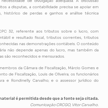
 necessidade de divulgação adequada. A discussão
os a disputas, a contabilidade precisa se apoiar em
, histórico de perdas e ganhos e análise técnica
PC 32, referente aos tributos sobre o lucro, com
ábil e resultado fiscal, tributos correntes, tributos
econhecidas nas demonstrações contábeis. O conteúdo
butária não depende apenas do lucro, mas também da
sas são reconhecidos e mensurados.
e membros da Câmara de Fiscalização, Márcio Gomes e
to de Fiscalização, Louis de Oliveira; os funcionários
 e Rondinelly Carvalho; e o assessor jurídico do
aterial é permitida desde que a fonte seja citada.
Comunicação CRCGO, Vitor Carvalho.