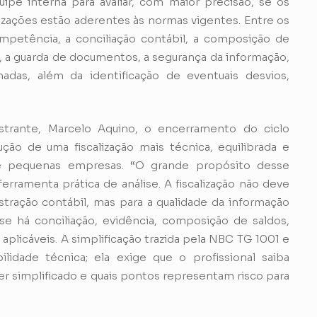
pe interna para avaliar, com maior precisão, se os
zações estão aderentes às normas vigentes. Entre os
petência, a conciliação contábil, a composição de
s, a guarda de documentos, a segurança da informação,
adas, além da identificação de eventuais desvios,
strante, Marcelo Aquino, o encerramento do ciclo
ão de uma fiscalização mais técnica, equilibrada e
 e pequenas empresas. “O grande propósito desse
rramenta prática de análise. A fiscalização não deve
tração contábil, mas para a qualidade da informação
se há conciliação, evidência, composição de saldos,
plicáveis. A simplificação trazida pela NBC TG 1001 e
idade técnica; ela exige que o profissional saiba
er simplificado e quais pontos representam risco para