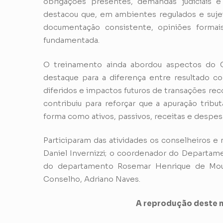
obrigações presentes, demandas judiciais e
destacou que, em ambientes regulados e sujeit
documentação consistente, opiniões formais
fundamentada.
O treinamento ainda abordou aspectos do C
destaque para a diferença entre resultado cont
diferidos e impactos futuros de transações r
contribuiu para reforçar que a apuração tri
forma como ativos, passivos, receitas e despe
Participaram das atividades os conselheiros 
Daniel Invernizzi; o coordenador do Departamen
do departamento Rosemar Henrique de Moura
Conselho, Adriano Naves.
A reprodução deste m