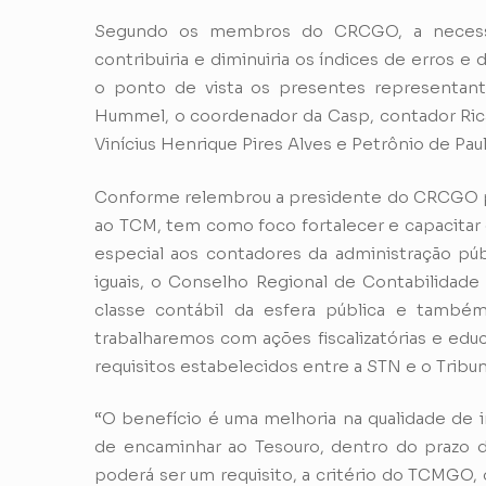
Segundo os membros do CRCGO, a necessi
contribuiria e diminuiria os índices de erros 
o ponto de vista os presentes representant
Hummel, o coordenador da Casp, contador Ri
Vinícius Henrique Pires Alves e Petrônio de Paul
Conforme relembrou a presidente do CRCGO pa
ao TCM, tem como foco fortalecer e capacitar 
especial aos contadores da administração púb
iguais, o Conselho Regional de Contabilidade
classe contábil da esfera pública e també
trabalharemos com ações fiscalizatórias e edu
requisitos estabelecidos entre a STN e o Tribu
“O benefício é uma melhoria na qualidade de i
de encaminhar ao Tesouro, dentro do prazo de
poderá ser um requisito, a critério do TCMGO,