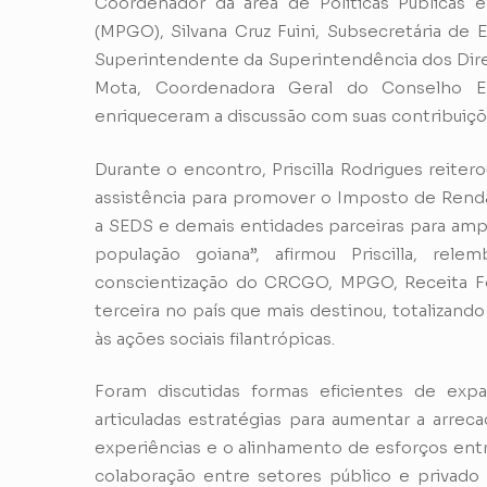
Coordenador da área de Políticas Públicas 
(MPGO), Silvana Cruz Fuini, Subsecretária de E
Superintendente da Superintendência dos Dir
Mota, Coordenadora Geral do Conselho Es
enriqueceram a discussão com suas contribuiçõ
Durante o encontro, Priscilla Rodrigues rei
assistência para promover o Imposto de Rend
a SEDS e demais entidades parceiras para ampl
população goiana”, afirmou Priscilla, 
conscientização do CRCGO, MPGO, Receita Fed
terceira no país que mais destinou, totalizand
às ações sociais filantrópicas.
Foram discutidas formas eficientes de exp
articuladas estratégias para aumentar a arrec
experiências e o alinhamento de esforços ent
colaboração entre setores público e privad