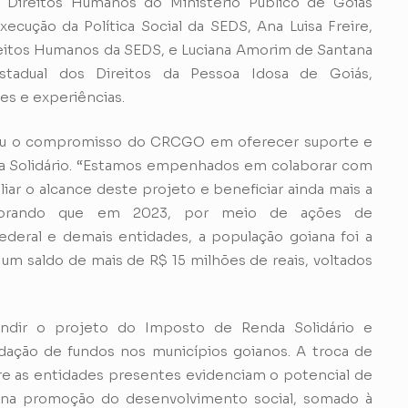
e Direitos Humanos do Ministério Público de Goiás
xecução da Política Social da SEDS, Ana Luisa Freire,
eitos Humanos da SEDS, e Luciana Amorim de Santana
tadual dos Direitos da Pessoa Idosa de Goiás,
es e experiências.
terou o compromisso do CRCGO em oferecer suporte e
a Solidário. “Estamos empenhados em colaborar com
iar o alcance deste projeto e beneficiar ainda mais a
relembrando que em 2023, por meio de ações de
eral e demais entidades, a população goiana foi a
o um saldo de mais de R$ 15 milhões de reais, voltados
andir o projeto do Imposto de Renda Solidário e
adação de fundos nos municípios goianos. A troca de
re as entidades presentes evidenciam o potencial de
o na promoção do desenvolvimento social, somado à