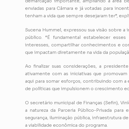
demarcação importante, ampliando a área ben
enviadas para Câmara e já votadas para incen
tenham a vida que sempre desejaram ter”, expli
Sucena Hummel, expressou sua visão sobre a im
público. “É fundamental estabelecer esses
interesses, compartilhar conhecimentos e cont
que impactam diretamente na vida da populaçã
Ao finalizar suas considerações, a preside
ativamente com as iniciativas que promovam 
aqui para somar esforços, contribuindo com a 
de políticas que impulsionem o crescimento eco
O secretário municipal de Finanças (Sefin), Vi
a natureza da Parceria Público-Privada para
segurança, iluminação pública, infraestrutura 
a viabilidade econômica do programa.