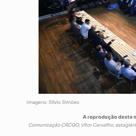
Imagens: Silvio Simões
A reprodução deste m
Comunicação CRCGO, Vitor Carvalho, estagiári