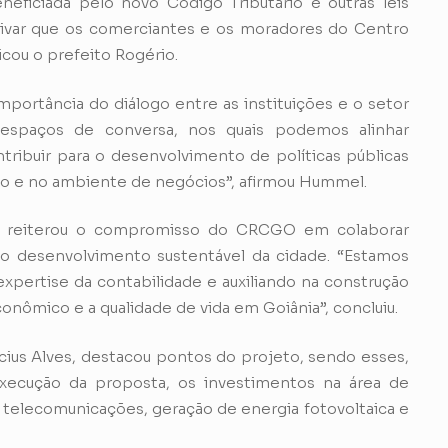
eficiada pelo novo Código Tributário e outras leis
tivar que os comerciantes e os moradores do Centro
cou o prefeito Rogério.
portância do diálogo entre as instituições e o setor
 espaços de conversa, nos quais podemos alinhar
ribuir para o desenvolvimento de políticas públicas
o e no ambiente de negócios”, afirmou Hummel.
nte reiterou o compromisso do CRCGO em colaborar
o desenvolvimento sustentável da cidade. “Estamos
expertise da contabilidade e auxiliando na construção
nômico e a qualidade de vida em Goiânia”, concluiu.
nícius Alves, destacou pontos do projeto, sendo esses,
 execução da proposta, os investimentos na área de
de telecomunicações, geração de energia fotovoltaica e